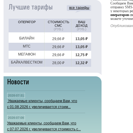
Сообщаем Вам,
Лучшие тарифы
отправку SMS-
все тарифы
у некоторых
р
операторов
св
можете уточнит
ОПЕРАТОР
СТОИМОСТЬ
ВАШ
СМС
ДОХОД
Опубликована
(РУБ.)
(РУБ.)
БИЛАЙН
29,66 ₽
13,05 ₽
МТС
29,66 ₽
13,05 ₽
МЕГАФОН
29,66 ₽
12,75 ₽
БАЙКАЛВЕСТКОМ
28,00 ₽
12,32 ₽
Новости
2026-07-31
Уважаемые клиенты, сообщаем Вам, что
с 01.08.2026 г. увеличивается стоим...
2026-07-06
Уважаемые клиенты, сообщаем Вам, что
с 07.07.2026 г. увеличивается стоимость с...