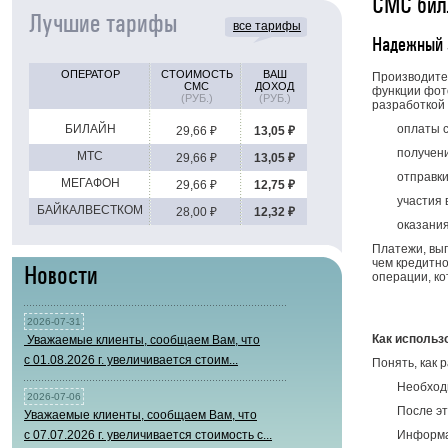
СМС бил
Лучшие тарифы
все тарифы
Надежный 
ОПЕРАТОР
СТОИМОСТЬ
ВАШ
Производите
СМС
ДОХОД
функции фот
(РУБ.)
(РУБ.)
разработкой 
БИЛАЙН
оплаты с
29,66 ₽
13,05 ₽
получени
МТС
29,66 ₽
13,05 ₽
отправки
МЕГАФОН
29,66 ₽
12,75 ₽
участия 
БАЙКАЛВЕСТКОМ
28,00 ₽
12,32 ₽
оказания
Платежи, вы
чем кредитно
Новости
операции, к
2026-07-31
Как использ
Уважаемые клиенты, сообщаем Вам, что
с 01.08.2026 г. увеличивается стоим...
Понять, как 
Необходи
2026-07-06
После эт
Уважаемые клиенты, сообщаем Вам, что
с 07.07.2026 г. увеличивается стоимость с...
Информа