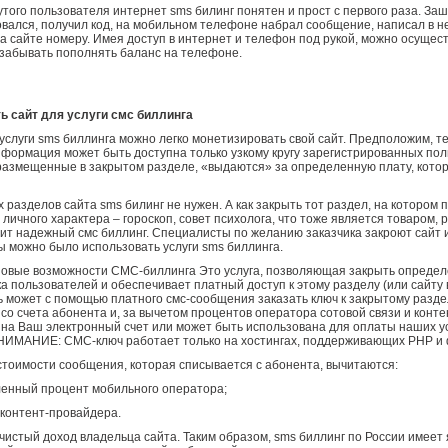
того пользователя интернет sms билинг понятен и прост с первого раза. Заш
вался, получил код, на мобильном телефоне набрал сообщение, написал в не
а сайте номеру. Имея доступ в интернет и телефон под рукой, можно осущес
 забывать пополнять баланс на телефоне.
ть сайт для услуги смс биллинга
слуги sms биллинга можно легко монетизировать свой сайт. Предположим, те
формация может быть доступна только узкому кругу зарегистрированных по
размещенные в закрытом разделе, «выдаются» за определенную плату, котор
 разделов сайта sms билинг не нужен. А как закрыть тот раздел, на котором
ичного характера – гороскоп, совет психолога, что тоже является товаром, р
ит надежный смс биллинг. Специалисты по желанию заказчика закроют сайт 
ы можно было использовать услуги sms биллинга.
новые возможности СМС-биллинга
Это услуга, позволяющая закрыть определ
а пользователей и обеспечивает платный доступ к этому разделу (или сайту 
 может с помощью платного смс-сообщения заказать ключ к закрытому разд
со счета абонента и, за вычетом процентов оператора сотовой связи и конт
на Ваш электронный счет или может быть использована для оплаты наших ус
НИМАНИЕ: СМС-ключ работает только на хостингах, поддерживающих PHP и 
стоимости сообщения, которая списывается с абонента, вычитаются:
ленный процент мобильного оператора;
контент-провайдера.
чистый доход владельца сайта. Таким образом, sms биллинг по России имеет