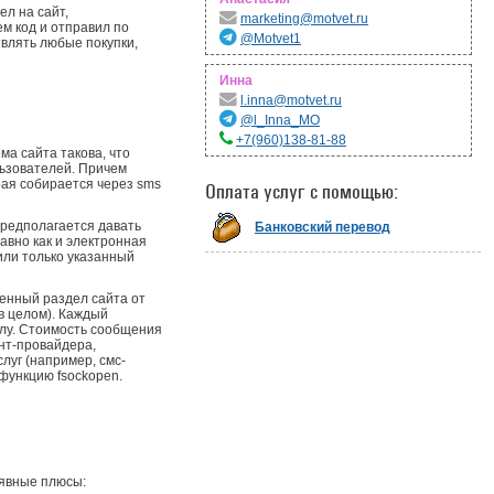
ел на сайт,
marketing@motvet.ru
м код и отправил по
@Motvet1
твлять любые покупки,
Инна
l.inna@motvet.ru
@l_Inna_MO
+7(960)138-81-88
ма сайта такова, что
льзователей. Причем
ая собирается через sms
Оплата услуг с помощью:
 предполагается давать
Банковский перевод
авно как и электронная
или только указанный
енный раздел сайта от
в целом).
Каждый
елу. Стоимость сообщения
ент-провайдера,
луг (например, смс-
функцию fsockopen.
 явные плюсы: