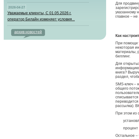
Для продвину
2026-04-27
зарегистриро
указанному н
Уважаемые клиенты, С 01.05.2026 г.
главное – не
оператор Билайн изменяет условия...
архив новостей
Как настрои
При помощи у
некоторая ин
материалы, 
биллинг.
Для открытых
информацию л
книга? Выруч
раздел, чтоб
SMS-ключ – 
общего поток
пользователь
списывается 
переводится 
рассылка).
В
При этом из 
установ
процент 
Остальное – 