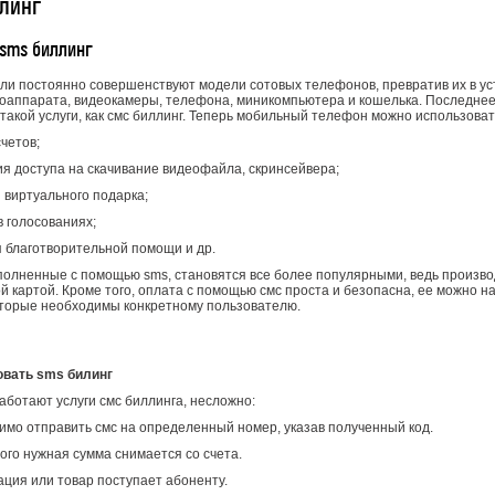
линг
sms биллинг
ли постоянно совершенствуют модели сотовых телефонов, превратив их в у
оаппарата, видеокамеры, телефона, миникомпьютера и кошелька. Последнее
такой услуги, как смс биллинг. Теперь мобильный телефон можно использоват
четов;
я доступа на скачивание видеофайла, скринсейвера;
 виртуального подарка;
в голосованиях;
 благотворительной помощи и др.
полненные с помощью sms, становятся все более популярными, ведь произво
й картой. Кроме того, оплата с помощью смс проста и безопасна, ее можно н
оторые необходимы конкретному пользователю.
овать
sms
билинг
работают услуги смс биллинга, несложно:
мо отправить смс на определенный номер, указав полученный код.
ого нужная сумма снимается со счета.
ция или товар поступает абоненту.