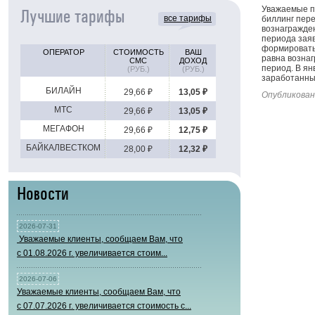
Уважаемые п
Лучшие тарифы
все тарифы
биллинг пер
вознагражден
периода заяв
формироватьс
ОПЕРАТОР
СТОИМОСТЬ
ВАШ
равна возна
СМС
ДОХОД
период. В ян
(РУБ.)
(РУБ.)
заработанны
БИЛАЙН
29,66 ₽
13,05 ₽
Опубликован
МТС
29,66 ₽
13,05 ₽
МЕГАФОН
29,66 ₽
12,75 ₽
БАЙКАЛВЕСТКОМ
28,00 ₽
12,32 ₽
Новости
2026-07-31
Уважаемые клиенты, сообщаем Вам, что
с 01.08.2026 г. увеличивается стоим...
2026-07-06
Уважаемые клиенты, сообщаем Вам, что
с 07.07.2026 г. увеличивается стоимость с...