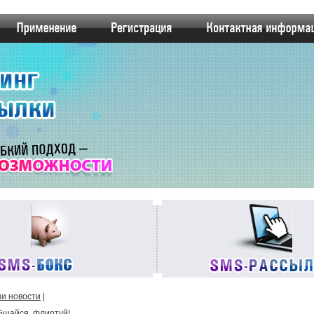
и новости
|
бщайся, флиртуй!