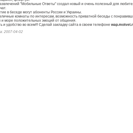
азвлечений "Мобильные Ответы" создал новый и очень полезный для любит
чат.
тие в беседе могут абоненты России и Украины.
зличные комнаты по интересам, возможность приватной беседы с понравивш
й и море положительных эмоций от общения.
ть и удобство во всем!!! Сделай закладку сайта в своем телефоне
wap.motvet.
а: 2007-04-02